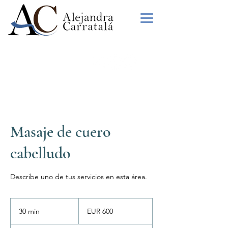
WHATSAPP
:
+34 613 046 897
Masaje de cuero
cabelludo
Describe uno de tus servicios en esta área.
600
euros
30 min
3
EUR 600
0