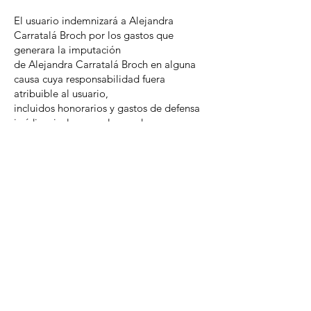
El usuario indemnizará a Alejandra
Carratalá Broch por los gastos que
generara la imputación
de Alejandra Carratalá Broch en alguna
causa cuya responsabilidad fuera
atribuible al usuario,
incluidos honorarios y gastos de defensa
jurídica, incluso en el caso de una
decisión judicial no
definitiva.
Protección de la información alojada
Alejandra Carratalá Broch realiza copias
de seguridad de los contenidos alojados
en sus
servidores, sin embargo no se
responsabiliza de la pérdida o el borrado
accidental de los datos
por parte de los usuarios. De igual
manera, no garantiza la reposición total